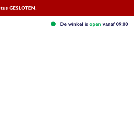
ustus GESLOTEN.
De winkel is
open
vanaf 09:00
el advies
Naamplaten
Contact