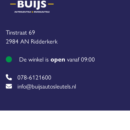
Tinstraat 69
2984 AN Ridderkerk
De winkel is
open
vanaf 09:00
078-6121600
info@buijsautosleutels.nl
(c) copyright Buijs Autosleutels & Huissleutels |
Sit