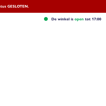
ustus GESLOTEN.
De winkel is
open
tot 17:00
el advies
Naamplaten
Contact