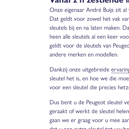
Onze eigenaar André Buijs zit al v
Dat geldt voor zowel het vak va
sleutels bij en na laten maken. 
heen alle sleutels al een keer v
geldt voor de sleutels van Peugeot
andere merken en modellen.
Dankzij onze uitgebreide
ervarin
sleutel het is, en hoe we die m
voor een sleutel die precies hetz
Dus bent u de Peugeot sleutel ve
geraakt of werkt de sleutel helem
gaan we er graag voor u mee aan
dat u een extra sleutel tot uw b