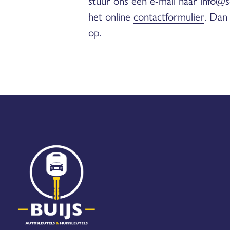
stuur ons een e-mail naar info@s
het online
contactformulier
. Dan
op.